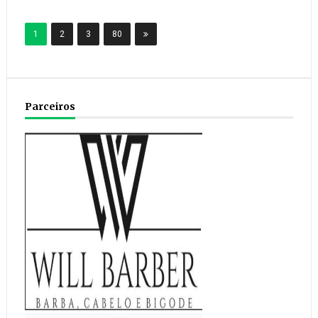
1
2
3
80
Parceiros