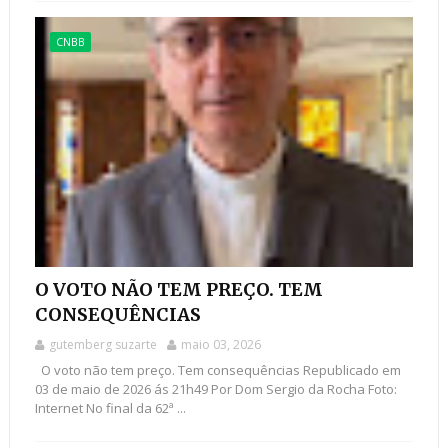
CNBB
O VOTO NÃO TEM PREÇO. TEM
CONSEQUÊNCIAS
gutemberg suzarte
maio 03, 2026
O voto não tem preço. Tem consequências Republicado em
03 de maio de 2026 ás 21h49 Por Dom Sergio da Rocha Foto:
Internet No final da 62ª ...