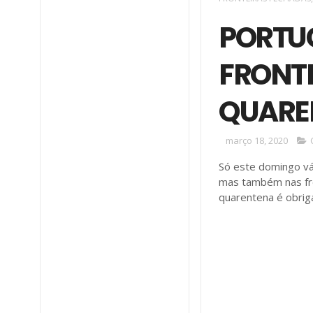
PORTUG
FRONT
QUARE
março 18, 2020
Só este domingo vár
mas também nas fro
quarentena é obriga