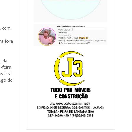
l, com
ra fora
pela
-feira
viais
fego de