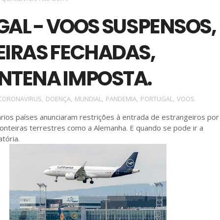
AL - VOOS SUSPENSOS,
EIRAS FECHADAS,
NTENA IMPOSTA.
CORONAVIRUS
,
DOENÇA
,
MUNDIAL
,
PANDEMIA
,
PORTUGAL
,
VOOS
ios países anunciaram restrições à entrada de estrangeiros por 
nteiras terrestres como a Alemanha. E quando se pode ir a
tória.