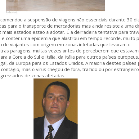
ecomendou a suspensão de viagens não essenciais durante 30 dia
idas para o transporte de mercadorias mas ainda resiste a uma d
z mais estados estão a adotar. É a derradeira tentativa para trav
o e conter uma epidemia que alastrou em tempo recorde, muito p
nsa de viajantes com origem em zonas infetadas que levaram o
utras paragens, muitas vezes antes de perceberem que estavam
ra a Coreia do Sul e Itália, da Itália para outros países europeus
gal, da Europa para os Estados Unidos. A maioria destes países 
 contágio, mas o vírus chegou de fora, trazido ou por estrangeir
egressados de zonas afetadas.