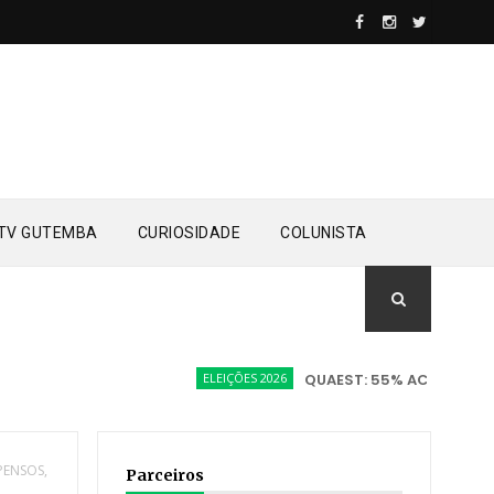
TV GUTEMBA
CURIOSIDADE
COLUNISTA
ELEIÇÕES 2026
QUAEST: 55% ACREDITAM EM V
PENSOS,
Parceiros