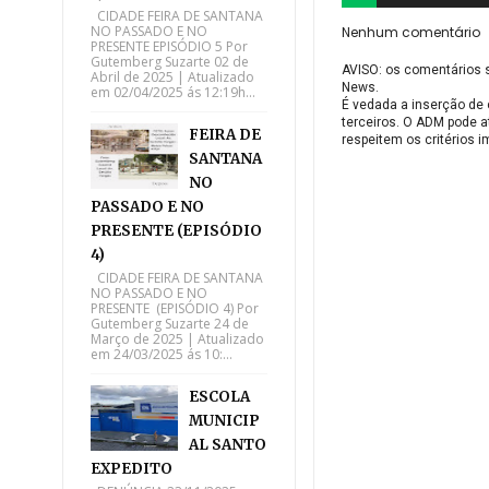
CIDADE FEIRA DE SANTANA
NO PASSADO E NO
Nenhum comentário
PRESENTE EPISÓDIO 5 Por
Gutemberg Suzarte 02 de
AVISO: os comentários 
Abril de 2025 | Atualizado
News.
em 02/04/2025 ás 12:19h...
É vedada a inserção de 
terceiros. O ADM pode a
FEIRA DE
respeitem os critérios 
SANTANA
NO
PASSADO E NO
PRESENTE (EPISÓDIO
4)
CIDADE FEIRA DE SANTANA
NO PASSADO E NO
PRESENTE (EPISÓDIO 4) Por
Gutemberg Suzarte 24 de
Março de 2025 | Atualizado
em 24/03/2025 ás 10:...
ESCOLA
MUNICIP
AL SANTO
EXPEDITO