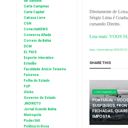
de Santana
Carta Campinas
Diretamente de Lei
Carta Capital
Sérgio Lima é Gradua
Catraca Livre
CGN
cursando Direito.
ConectaNEWS
Conversa Afiada
Leia mais: VOOS 
Correio da Bahia
DCM
https://observador.pt/2020/03/15
EL PAIS
Esporte Interativo
SHARE THIS
Estadão
Faculdade Anísio Teixeira
Feirense
Folha do Estado
FUP
Globo
CORONAVIRUS
Governo do Estado
PORTUGAL - VOO
JNDIRETO
SUSPENSOS, FRON
Jornal Grande Bahia
FECHADAS, QUARE
Metropole
IMPOSTA.
Poder360
Politica In Rosa