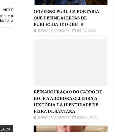
NEXT
GOVERNO PUBLICA PORTARIA
ander em
QUE DEFINE ALERTAS DE
Monteiro
PUBLICIDADE DE BETS
gutemberg suzarte
Jul 13, 2026
REINAUGURAÇÃO DO CARRO DE
BOI E A ABÓBORA CELEBRA A
HISTÓRIA E A IDENTIDADE DE
FEIRA DE SANTANA
gutemberg suzarte
Jun 02, 2026
EBOOK