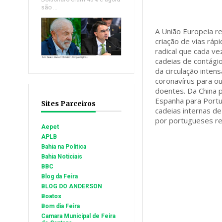
são ...
A União Europeia r
criação de vias ráp
radical que cada ve
cadeias de contági
da circulação inte
coronavírus para o
doentes. Da China pa
Espanha para Portu
Sites Parceiros
cadeias internas de
por portugueses r
Aepet
APLB
Bahia na Politica
Bahia Noticiais
BBC
Blog da Feira
BLOG DO ANDERSON
Boatos
Bom dia Feira
Camara Municipal de Feira