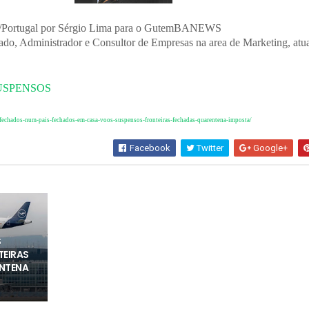
ra/Portugal por Sérgio Lima para o GutemBANEWS
do, Administrador e Consultor de Empresas na area de Marketing, atu
SUSPENSOS
/fechados-num-pais-fechados-em-casa-voos-suspensos-fronteiras-fechadas-quarentena-imposta/
Facebook
Twitter
Google+
S
TEIRAS
NTENA