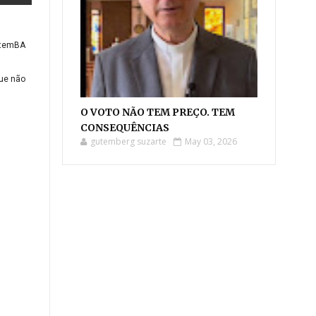
GutemBA
que não
O VOTO NÃO TEM PREÇO. TEM
CONSEQUÊNCIAS
gutemberg suzarte
May 03, 2026