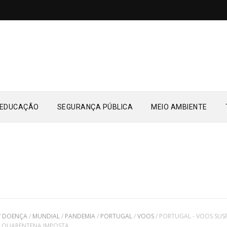
EDUCAÇÃO
SEGURANÇA PÚBLICA
MEIO AMBIENTE
/
DOENÇA
/
MUNDIAL
/
PANDEMIA
/
PORTUGAL
/
VOOS
/
PORTUGAL - VOOS SUS
, QUARENTENA IMPOSTA.