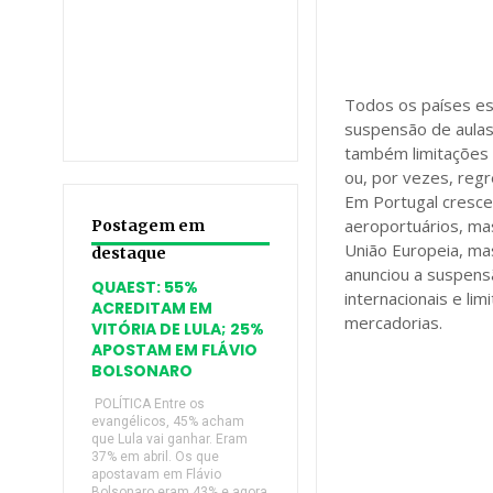
Todos os países es
suspensão de aulas
também limitações a
ou, por vezes, regr
Em Portugal cresce
aeroportuários, m
Postagem em
União Europeia, mas
destaque
anunciou a suspensã
QUAEST: 55%
internacionais e l
ACREDITAM EM
mercadorias.
VITÓRIA DE LULA; 25%
APOSTAM EM FLÁVIO
BOLSONARO
POLÍTICA Entre os
evangélicos, 45% acham
que Lula vai ganhar. Eram
37% em abril. Os que
apostavam em Flávio
Bolsonaro eram 43% e agora