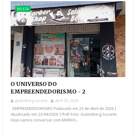
BELEZA
O UNIVERSO DO
EMPREENDEDORISMO - 2
gutemberg suzarte
abril 23, 2026
EMPREENDEDORISMO Publicado em 23 de Abril de 2026 |
Atualizado em 23/04/2026 17h45 Foto: Gutemberg Suzarte
Hoje vamos conversar com MARIVA...