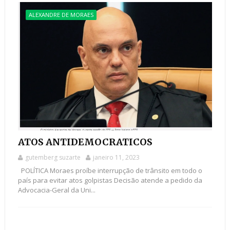
ALEXANDRE DE MORAES
ATOS ANTIDEMOCRATICOS
gutemberg suzarte
janeiro 11, 2023
POLÍTICA Moraes proíbe interrupção de trânsito em todo o
país para evitar atos golpistas Decisão atende a pedido da
Advocacia-Geral da Uni...