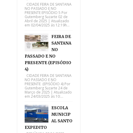
CIDADE FEIRA DE SANTANA
NO PASSADO E NO
PRESENTE EPISÓDIO 5 Por
Gutemberg Suzarte 02 de
Abril de 2025 | Atualizado
em 02/04/2025 ás 12:19h...
FEIRA DE
SANTANA
NO
PASSADO E NO
PRESENTE (EPISÓDIO
4)
CIDADE FEIRA DE SANTANA
NO PASSADO E NO
PRESENTE (EPISÓDIO 4) Por
Gutemberg Suzarte 24 de
Março de 2025 | Atualizado
em 24/03/2025 ás 10:...
ESCOLA
MUNICIP
AL SANTO
EXPEDITO