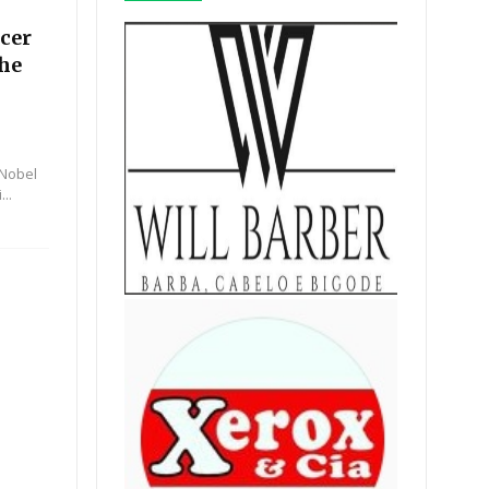
ecer
lhe
 Nobel
..