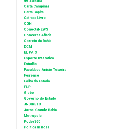
de Santana
Carta Campinas
Carta Capital
Catraca Livre
CGN
ConectaNEWS
Conversa Afiada
Correio da Bahia
DCM
EL PAIS
Esporte Interativo
Estadão
Faculdade Anísio Teixeira
Feirense
Folha do Estado
FUP
Globo
Governo do Estado
JNDIRETO
Jornal Grande Bahia
Metropole
Poder360
Politica In Rosa