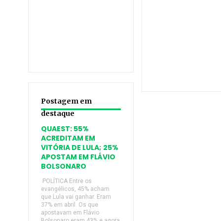
Postagem em
destaque
QUAEST: 55%
ACREDITAM EM
VITÓRIA DE LULA; 25%
APOSTAM EM FLÁVIO
BOLSONARO
POLÍTICA Entre os
evangélicos, 45% acham
que Lula vai ganhar. Eram
37% em abril. Os que
apostavam em Flávio
Bolsonaro eram 43% e agora