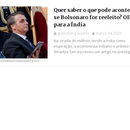
Quer saber o que pode acont
se Bolsonaro for reeleito? O
para a Índia
gutemberg suzarte
março 04, 2020
Na virada do milênio, tendo a Índia como
inspiração, o economista indiano e prêmio
Amartya Sen escreveu um artigo no prestigi.