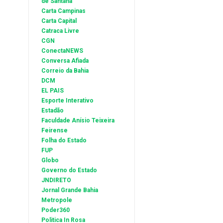
de Santana
Carta Campinas
Carta Capital
Catraca Livre
CGN
ConectaNEWS
Conversa Afiada
Correio da Bahia
DCM
EL PAIS
Esporte Interativo
Estadão
Faculdade Anísio Teixeira
Feirense
Folha do Estado
FUP
Globo
Governo do Estado
JNDIRETO
Jornal Grande Bahia
Metropole
Poder360
Politica In Rosa