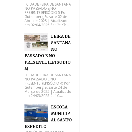
CIDADE FEIRA DE SANTANA
NO PASSADO E NO
PRESENTE EPISÓDIO 5 Por
Gutemberg Suzarte 02 de
Abril de 2025 | Atualizado
em 02/04/2025 ás 12:19h...
FEIRA DE
SANTANA
NO
PASSADO E NO
PRESENTE (EPISÓDIO
4)
CIDADE FEIRA DE SANTANA
NO PASSADO E NO
PRESENTE (EPISÓDIO 4) Por
Gutemberg Suzarte 24 de
Março de 2025 | Atualizado
em 24/03/2025 ás 10:...
ESCOLA
MUNICIP
AL SANTO
EXPEDITO