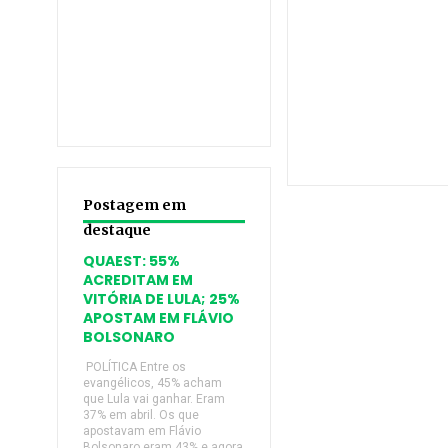
Postagem em
destaque
QUAEST: 55%
ACREDITAM EM
VITÓRIA DE LULA; 25%
APOSTAM EM FLÁVIO
BOLSONARO
POLÍTICA Entre os
evangélicos, 45% acham
que Lula vai ganhar. Eram
37% em abril. Os que
apostavam em Flávio
Bolsonaro eram 43% e agora