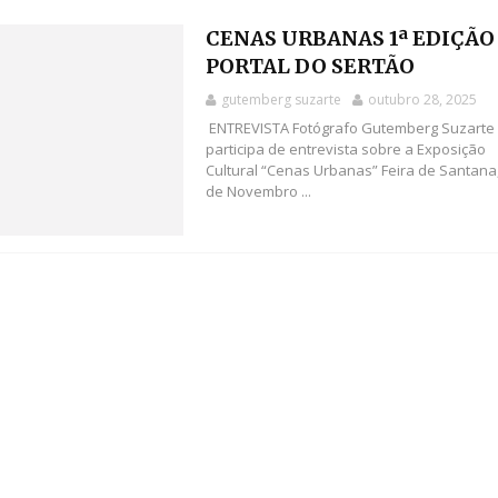
CENAS URBANAS 1ª EDIÇÃO
PORTAL DO SERTÃO
gutemberg suzarte
outubro 28, 2025
ENTREVISTA Fotógrafo Gutemberg Suzarte
participa de entrevista sobre a Exposição
Cultural “Cenas Urbanas” Feira de Santana
de Novembro ...