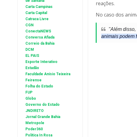
de Santana
reações.
Carta Campinas
Carta Capital
No caso dos anim
Catraca Livre
CGN
"Além disso,
ConectaNEWS
animais podem f
Conversa Afiada
Correio da Bahia
DCM
EL PAIS
Esporte Interativo
Estadão
Faculdade Anísio Teixeira
Feirense
Folha do Estado
FUP
Globo
Governo do Estado
JNDIRETO
Jornal Grande Bahia
Metropole
Poder360
Politica In Rosa