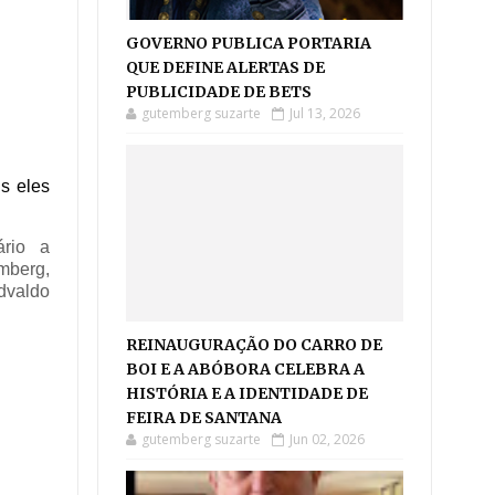
GOVERNO PUBLICA PORTARIA
QUE DEFINE ALERTAS DE
PUBLICIDADE DE BETS
gutemberg suzarte
Jul 13, 2026
s eles
ário a
mberg,
Edvaldo
REINAUGURAÇÃO DO CARRO DE
BOI E A ABÓBORA CELEBRA A
HISTÓRIA E A IDENTIDADE DE
FEIRA DE SANTANA
gutemberg suzarte
Jun 02, 2026