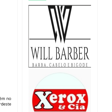
bém no
rdeste