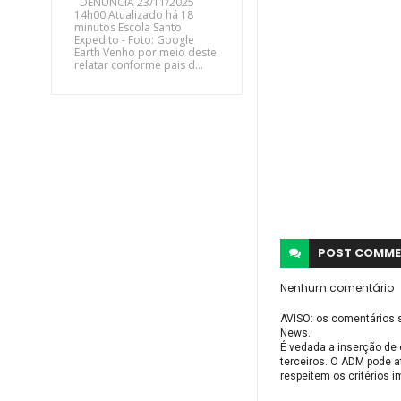
DENÚNCIA 23/11/2025
14h00 Atualizado há 18
minutos Escola Santo
Expedito - Foto: Google
Earth Venho por meio deste
relatar conforme pais d...
POST
COMME
Nenhum comentário
AVISO: os comentários 
News.
É vedada a inserção de 
terceiros. O ADM pode a
respeitem os critérios 