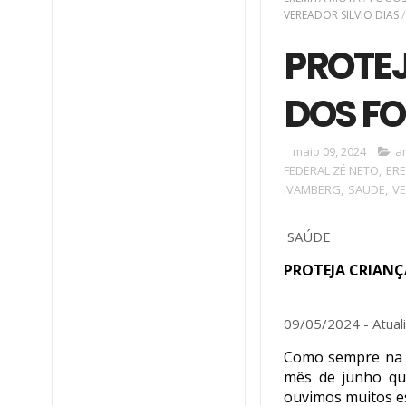
VEREADOR SILVIO DIAS
/
PROTEJ
DOS FO
maio 09, 2024
a
FEDERAL ZÉ NETO
,
ER
IVAMBERG
,
SAUDE
,
V
SAÚDE
PROTEJA CRIANÇA
09/05/2024 - Atual
Como sempre na 
mês de junho qu
ouvimos muitos es