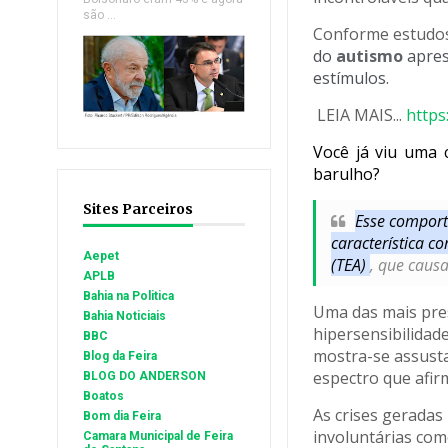
são ...
Conforme estud
do
autismo
apres
estímulos.
LEIA MAIS...
https
Você já viu uma 
barulho?
Sites Parceiros
Esse comport
característica 
Aepet
(TEA)
, que causa
APLB
Bahia na Politica
Uma das mais pres
Bahia Noticiais
hipersensibilidad
BBC
mostra-se assusta
Blog da Feira
espectro que afir
BLOG DO ANDERSON
Boatos
As crises geradas
Bom dia Feira
involuntárias com
Camara Municipal de Feira