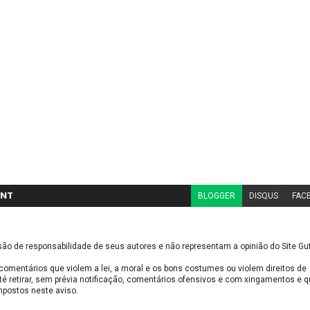
NT
BLOGGER
DISQUS
FAC
são de responsabilidade de seus autores e não representam a opinião do Site 
comentários que violem a lei, a moral e os bons costumes ou violem direitos de
té retirar, sem prévia notificação, comentários ofensivos e com xingamentos e 
impostos neste aviso.