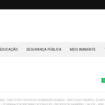
EDUCAÇÃO
SEGURANÇA PÚBLICA
MEIO AMBIENTE
ELEIÇÕES 
SMO
/
DEPUTADO ESTADUAL ROBINSON ALMEIDA
/
DEPUTADO FEDERAL ZÉ NE
S
/
GOVERNADOR JERONIMO RODRIGUES
/
PROFESSOR IVAMBERG
/
SAUDE
/
VERE