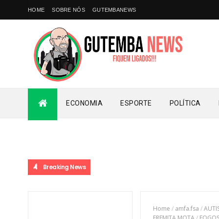
HOME
SOBRE NÓS
GUTEMBANEWS
ECONOMIA
ESPORTE
POLÍTICA
Breaking News
Home
/
amfa.fsa
/
AUTI
EREMITA MOTA
/
FOGO