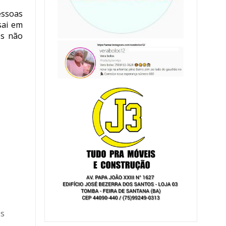
essoas
sai em
es não
es