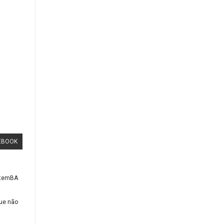
EBOOK
GutemBA
que não