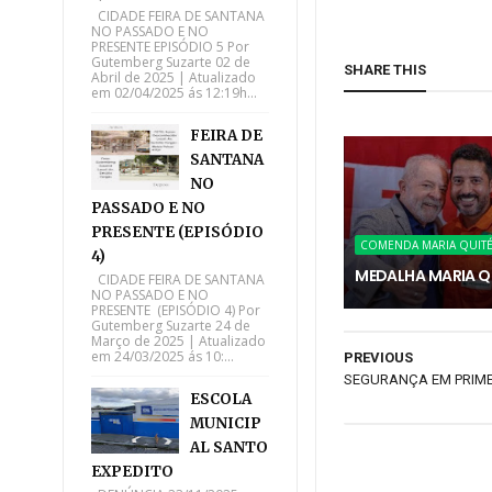
CIDADE FEIRA DE SANTANA
NO PASSADO E NO
PRESENTE EPISÓDIO 5 Por
Gutemberg Suzarte 02 de
SHARE THIS
Abril de 2025 | Atualizado
em 02/04/2025 ás 12:19h...
FEIRA DE
SANTANA
NO
PASSADO E NO
PRESENTE (EPISÓDIO
COMENDA MARIA QUITÉ
4)
MEDALHA MARIA Q
CIDADE FEIRA DE SANTANA
NO PASSADO E NO
PRESENTE (EPISÓDIO 4) Por
Gutemberg Suzarte 24 de
Março de 2025 | Atualizado
em 24/03/2025 ás 10:...
PREVIOUS
SEGURANÇA EM PRIME
ESCOLA
MUNICIP
AL SANTO
EXPEDITO