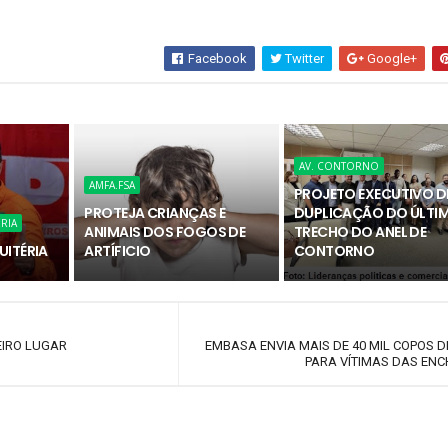
Facebook
Twitter
Google+
AV. CONTORNO
AMFA.FSA
PROJETO EXECUTIVO D
PROTEJA CRIANÇAS E
DUPLICAÇÃO DO ÚLTI
RIA
ANIMAIS DOS FOGOS DE
TRECHO DO ANEL DE
UITÉRIA
ARTÍFICIO
CONTORNO
IRO LUGAR
EMBASA ENVIA MAIS DE 40 MIL COPOS 
PARA VÍTIMAS DAS EN