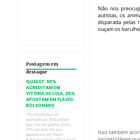
Não nos preocup
autistas, os ani
disparada pelas 
ouçam os barulhos
Postagem em
destaque
QUAEST: 55%
ACREDITAM EM
VITÓRIA DE LULA; 25%
APOSTAM EM FLÁVIO
BOLSONARO
POLÍTICA Entre os
evangélicos, 45% acham
que Lula vai ganhar. Eram
37% em abril. Os que
Isso também acont
apostavam em Flávio
incontroláveis q
Bolsonaro eram 43% e agora