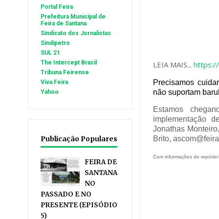
Portal Feira
Prefeitura Municipal de
Feira de Santana
Sindicato dos Jornalistas
Sindipetro
SUL 21
The Intercept Brasil
LEIA MAIS...
https:/
Tribuna Feirense
Precisamos cuida
Viva Feira
não suportam barul
Yahoo
Estamos chegand
implementação de
Jonathas Monteiro,
Brito,
ascom@feira
Publicação Populares
Com informações do repórt
FEIRA DE
SANTANA
NO
PASSADO E NO
PRESENTE (EPISÓDIO
5)