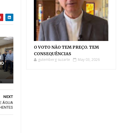
O VOTO NÃO TEM PREÇO. TEM
CONSEQUÊNCIAS
E
gutemberg suzarte
May 03, 2026
MO
NEXT
DE ÁGUA
CHENTES