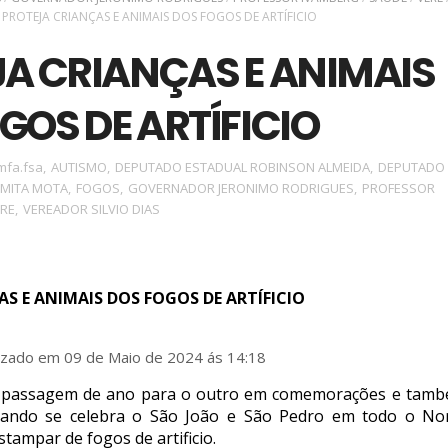
PROTEJA CRIANÇAS E ANIMAIS DOS FOGOS DE ARTÍFICIO
A CRIANÇAS E ANIMAIS
GOS DE ARTÍFICIO
mfa.fsa
,
AUTISMO
,
DEPUTADO ESTADUAL ROBINSON ALMEIDA
,
DEPUTADO
EMITA MOTA
,
FOGOS
,
GOVERNADOR JERONIMO RODRIGUES
,
PROFESSOR
ERE
,
VEREADOR SILVIO DIAS
S E ANIMAIS DOS FOGOS DE ARTÍFICIO
izado em 09 de Maio de 2024 ás 14:18
passagem de ano para o outro em comemorações e tam
ando se celebra o São João e São Pedro em todo o No
tampar de fogos de artificio.