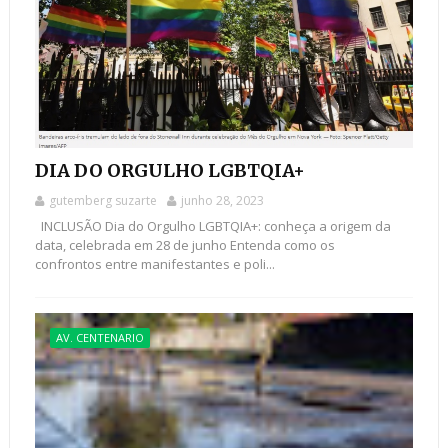
DIA DO ORGULHO LGBTQIA+
gutemberg suzarte
junho 28, 2023
INCLUSÃO Dia do Orgulho LGBTQIA+: conheça a origem da
data, celebrada em 28 de junho Entenda como os
confrontos entre manifestantes e poli...
AV. CENTENARIO