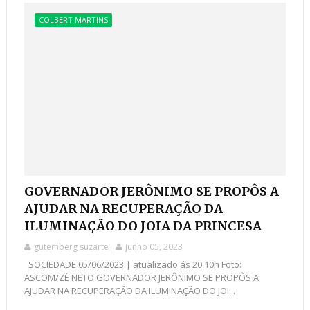
COLBERT MARTINS
GOVERNADOR JERÔNIMO SE PROPÔS A
AJUDAR NA RECUPERAÇÃO DA
ILUMINAÇÃO DO JOIA DA PRINCESA
gutemberg suzarte
junho 05, 2023
SOCIEDADE 05/06/2023 | atualizado ás 20:10h Foto:
ASCOM/ZÉ NETO GOVERNADOR JERÔNIMO SE PROPÔS A
AJUDAR NA RECUPERAÇÃO DA ILUMINAÇÃO DO JOI...