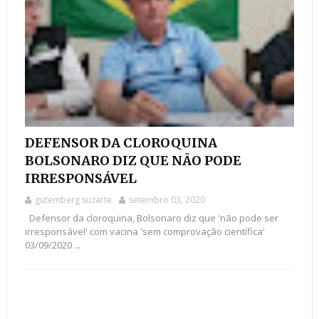
DEFENSOR DA CLOROQUINA
BOLSONARO DIZ QUE NÃO PODE
IRRESPONSÁVEL
gutemberg suzarte
setembro 03, 2020
Defensor da cloroquina, Bolsonaro diz que 'não pode ser
irresponsável' com vacina 'sem comprovação científica'
03/09/2020 ...