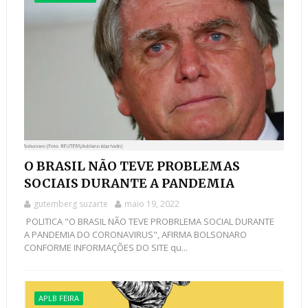
O BRASIL NÃO TEVE PROBLEMAS
SOCIAIS DURANTE A PANDEMIA
gutemberg suzarte
maio 19, 2022
POLITICA "O BRASIL NÃO TEVE PROBRLEMA SOCIAL DURANTE
A PANDEMIA DO CORONAVIRUS", AFIRMA BOLSONARO
CONFORME INFORMAÇÕES DO SITE qu...
APLB FEIRA